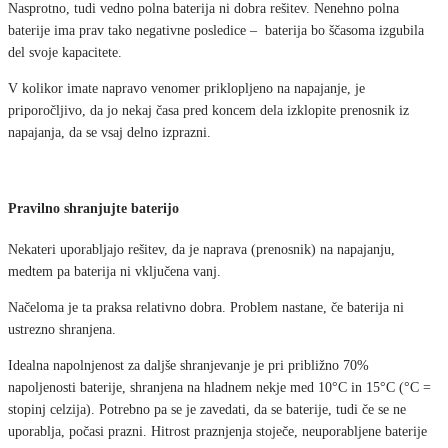
Nasprotno, tudi vedno polna baterija ni dobra rešitev. Nenehno polna
baterije ima prav tako negativne posledice – baterija bo ščasoma izgubila
del svoje kapacitete.
V kolikor imate napravo venomer priklopljeno na napajanje, je
priporočljivo, da jo nekaj časa pred koncem dela izklopite prenosnik iz
napajanja, da se vsaj delno izprazni.
Pravilno shranjujte baterijo
Nekateri uporabljajo rešitev, da je naprava (prenosnik) na napajanju,
medtem pa baterija ni vključena vanj.
Načeloma je ta praksa relativno dobra. Problem nastane, če baterija ni
ustrezno shranjena.
Idealna napolnjenost za daljše shranjevanje je pri približno 70%
napoljenosti baterije, shranjena na hladnem nekje med 10°C in 15°C (°C =
stopinj celzija). Potrebno pa se je zavedati, da se baterije, tudi če se ne
uporablja, počasi prazni. Hitrost praznjenja stoječe, neuporabljene baterije