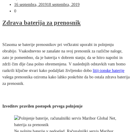
16 septembra, 2019
18 septembra, 2019
0
Zdrava baterija za prenosnik
Sčasoma se baterije prenosnikov pri večkratni uporabi in polnjenju
obrabijo. Vsakodnevno se zanašate na svoj prenosnik za različne naloge,
zato je pomembno, da je baterija v dobrem stanju; da se hitro napolni in
zdrži čim dlje časa polno obremenjena. V naslednjih odstavkih vam bomo
razkrili ključne stvari kako podaljšati življensko dobo
litij-ionske baterije
vašega prenosnika oziroma kako lahko poskrbite da bo ostala zdrava baterija
za prenosnik.
Izveditev pravilen postopek prvega polnjenje
Ne polnite baterije v nedogled. Računalniški servis Maribor