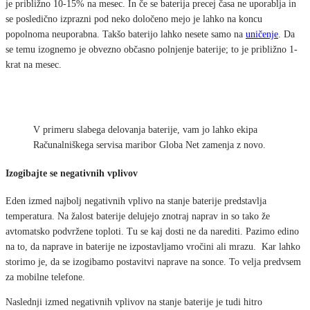
je približno 10-15% na mesec. In če se baterija precej časa ne uporablja in
se posledično izprazni pod neko določeno mejo je lahko na koncu
popolnoma neuporabna. Takšo baterijo lahko nesete samo na
uničenje
. Da
se temu izognemo je obvezno občasno polnjenje baterije; to je približno 1-
krat na mesec.
V primeru slabega delovanja baterije, vam jo lahko ekipa
Računalniškega servisa maribor Globa Net zamenja z novo.
Izogibajte se negativnih vplivov
Eden izmed najbolj negativnih vplivo na stanje baterije predstavlja
temperatura. Na žalost baterije delujejo znotraj naprav in so tako že
avtomatsko podvržene toploti. Tu se kaj dosti ne da narediti. Pazimo edino
na to, da naprave in baterije ne izpostavljamo vročini ali mrazu. Kar lahko
storimo je, da se izogibamo postavitvi naprave na sonce. To velja predvsem
za mobilne telefone.
Naslednji izmed negativnih vplivov na stanje baterije je tudi hitro