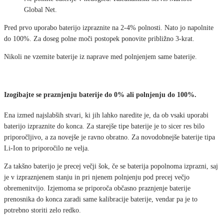
Global Net.
Pred prvo uporabo baterijo izpraznite na 2-4% polnosti. Nato jo napolnite
do 100%. Za doseg polne moči postopek ponovite približno 3-krat.
Nikoli ne vzemite baterije iz naprave med polnjenjem same baterije.
Izogibajte se praznjenju baterije do 0% ali polnjenju do 100%.
Ena izmed najslabših stvari, ki jih lahko naredite je, da ob vsaki uporabi
baterijo izpraznite do konca. Za starejše tipe baterije je to sicer res bilo
priporočljivo, a za novejše je ravno obratno. Za novodobnejše baterije tipa
Li-Ion to priporočilo ne velja.
Za takšno baterijo je precej večji šok, če se baterija popolnoma izprazni, saj
je v izpraznjenem stanju in pri njenem polnjenju pod precej večjo
obremenitvijo. Izjemoma se priporoča občasno praznjenje baterije
prenosnika do konca zaradi same kalibracije baterije, vendar pa je to
potrebno storiti zelo redko.