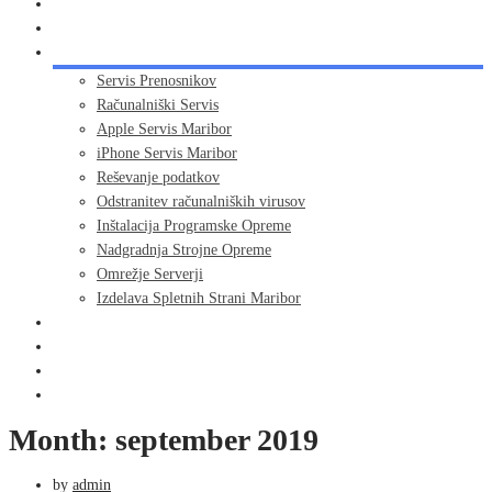
DOMOV
O NAS
STORITVE
Servis Prenosnikov
Računalniški Servis
Apple Servis Maribor
iPhone Servis Maribor
Reševanje podatkov
Odstranitev računalniških virusov
Inštalacija Programske Opreme
Nadgradnja Strojne Opreme
Omrežje Serverji
Izdelava Spletnih Strani Maribor
TRGOVINA
NOVICE
VPRAŠANJA
KONTAKT
Month:
september 2019
by
admin