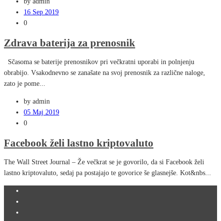
by admin
16 Sep 2019
0
Zdrava baterija za prenosnik
Sčasoma se baterije prenosnikov pri večkratni uporabi in polnjenju
obrabijo. Vsakodnevno se zanašate na svoj prenosnik za različne naloge,
zato je pome...
by admin
05 Maj 2019
0
Facebook želi lastno kriptovaluto
The Wall Street Journal – Že večkrat se je govorilo, da si Facebook želi
lastno kriptovaluto, sedaj pa postajajo te govorice še glasnejše. Kot&nbs...