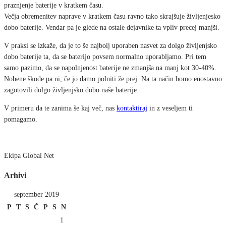
praznjenje baterije v kratkem času.
Večja obremenitev naprave v kratkem času ravno tako skrajšuje življenjesko
dobo baterije. Vendar pa je glede na ostale dejavnike ta vpliv precej manjši.
V praksi se izkaže, da je to še najbolj uporaben nasvet za dolgo življenjsko
dobo baterije ta, da se baterijo povsem normalno uporabljamo. Pri tem
samo pazimo, da se napolnjenost baterije ne zmanjša na manj kot 30-40%.
Nobene škode pa ni, če jo damo polniti že prej. Na ta način bomo enostavno
zagotovili dolgo življenjsko dobo naše baterije.
V primeru da te zanima še kaj več, nas
kontaktiraj
in z veseljem ti
pomagamo.
Ekipa Global Net
Arhivi
september 2019
P
T
S
Č
P
S
N
1