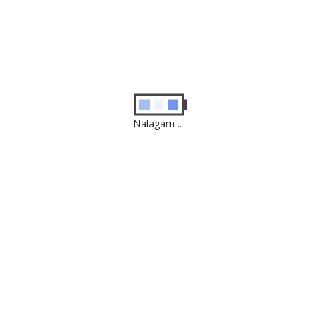
Postavljamo
omrežja in
serverje.
Celotne
Nalagam ...
spletne rešitve.
Read more
Servisiramo
Tudi